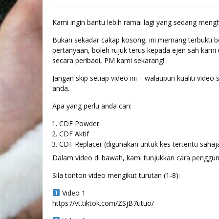
Kami ingin bantu lebih ramai lagi yang sedang mengh
Bukan sekadar cakap kosong, ini memang terbukti be
pertanyaan, boleh rujuk terus kepada ejen sah kami
secara peribadi, PM kami sekarang!
Jangan skip setiap video ini – walaupun kualiti vide
anda.
Apa yang perlu anda cari:
CDF Powder
CDF Aktif
CDF Replacer (digunakan untuk kes tertentu sahaj
Dalam video di bawah, kami tunjukkan cara pengguna
Sila tonton video mengikut turutan (1-8):
Video 1
https://vt.tiktok.com/ZSjB7utuo/