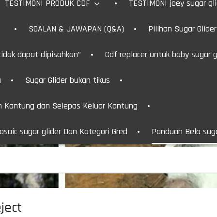
TESTIMONI PRODUK CDF
TESTIMONI joey sugar gl
SOALAN & JAWAPAN (Q&A)
Pilihan Sugar Glide
idak dapat dipisahkan”
Cdf replacer untuk baby sugar g
u
Sugar Glider bukan tikus
m Kantung dan Selepas Keluar Kantung
saic sugar glider Dan Kategori Gred
Panduan Bela suga
ject