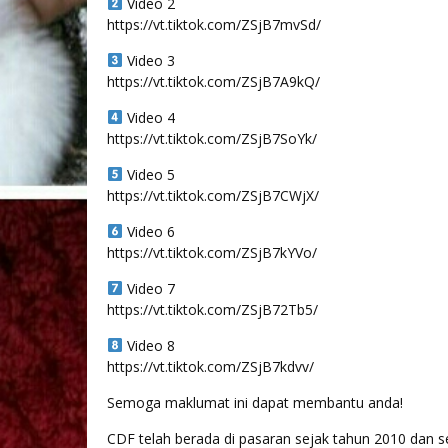
Video 2
https://vt.tiktok.com/ZSjB7mvSd/
Video 3
https://vt.tiktok.com/ZSjB7A9kQ/
Video 4
https://vt.tiktok.com/ZSjB7SoYk/
Video 5
https://vt.tiktok.com/ZSjB7CWjX/
Video 6
https://vt.tiktok.com/ZSjB7kYVo/
Video 7
https://vt.tiktok.com/ZSjB72Tb5/
Video 8
https://vt.tiktok.com/ZSjB7kdvv/
Semoga maklumat ini dapat membantu anda!
CDF telah berada di pasaran sejak tahun 2010 dan s