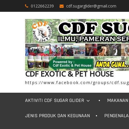
Skip
0122662239
cdf.sugarglider@gmail.com
to
content
CDF EXOTIC & PET HOUSE
https://www.facebook.com/groups/cdf.sug
AKTIVITI CDF SUGAR GLIDER
MAKANAN 
JENIS PRODUK DAN KEGUNAAN
PENGENALA