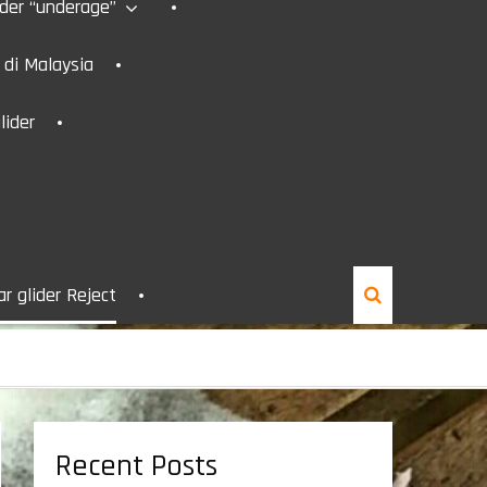
ider “underage”
r di Malaysia
lider
r glider Reject
Recent Posts